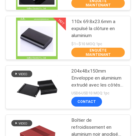
ENQUÊTE
MAINTENANT
CONTRÔLE
HOT
110x 69.8x23.6mm a
DE
42
expulsé la clôture en
QUALITÉ
aluminium
Boîte de jonction
$1~$10 MOQ:1pc
électrique en
ENQUÊTE
CONTACTEZ-
MAINTENANT
plastique
NOUS
204x48x150mm
Enveloppe en aluminium
DEMANDEZ
extrudé avec les côtés
22
du dissipateur de chaleur
UNE
USD6-USD10 MOQ:1pc
en noir argenté
Clôtures claires de
CONTACT
CITATION
couvercle
Boîtier de
SHOPPING ONLINE
refroidissement en
aluminium noir anodisé