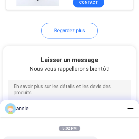
CONTACT
105
Clôture en
aluminium expulsée
Regardez plus
Laisser un message
Nous vous rappellerons bientôt!
17
Rail de vacarme
montant des
agrafes
annie
5:02 PM
6