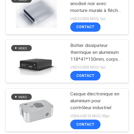
anodisé noir avec
monture murale à flèches
51
107*27*120 mm
USD5-USD8 MOQ:1pc
clôture en plastique
CONTACT
de réseau
Boîtier dissipateur
thermique en aluminium
118*41*150mm, corps
divisé, pour commutateur
USD5-USD8 MOQ:1pc
réseau
CONTACT
6
Clôtures tenues
Casque électronique en
aluminium pour
dans la main en
contrôleur industriel
plastique
USD6-USD10 MOQ:50pc
CONTACT