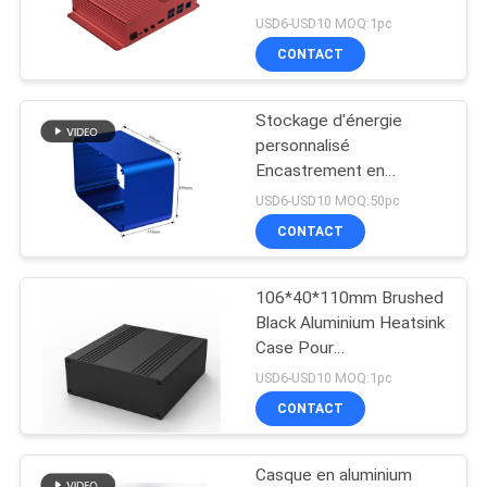
160*46*150mm avec
PLAN
USD6-USD10 MOQ:1pc
montage mural à bride
CONTACT
DU
22
SITE
Clôture en plastique
Stockage d'énergie
personnalisé
de bâti de mur
PRIVACY
Encastrement en
aluminium alimentation en
POLICY
USD6-USD10 MOQ:50pc
aluminium
CONTACT
106*40*110mm Brushed
36
Black Aluminium Heatsink
Clôtures en
Case Pour
Largeur100mm Boîte de
USD6-USD10 MOQ:1pc
plastique articulées
projet PCB
CONTACT
Casque en aluminium