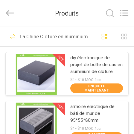
2026
Anbox
Electric
Produits
Co.
Ltd,.
All
Rights
MAISON
Reserved.
34
La Chine Clôture en aluminium expulsée
Boîte de clôture
PRODUITS
d'ABS
HOT
diy électronique de
projet de boîte de cas en
AU
aluminium de clôture
SUJET
$1~$10 MOQ:1pc
ENQUÊTE
DE
MAINTENANT
26
NOUS
boîte en plastique
HOT
armoire électrique de
bâti de mur de
VISITE
imperméable de
95*55*80mm
D'USINE
$1~$10 MOQ:1pc
clôture