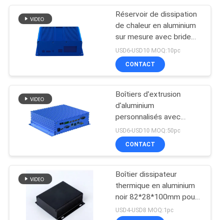
Réservoir de dissipation
7
de chaleur en aluminium
Clôtures
sur mesure avec bride
pour contrôleur
USD6-USD10 MOQ:10pc
électroniques en
électronique industriel
CONTACT
plastique
Boîtiers d'extrusion
d'aluminium
personnalisés avec
22
ailettes de dissipateur
USD6-USD10 MOQ:50pc
Boîte de jonction
thermique pour
CONTACT
l'électronique industrielle
imperméable en
Boîtier dissipateur
métal
thermique en aluminium
noir 82*28*100mm pour
projet électronique avec
USD4-USD8 MOQ:1pc
montage mural