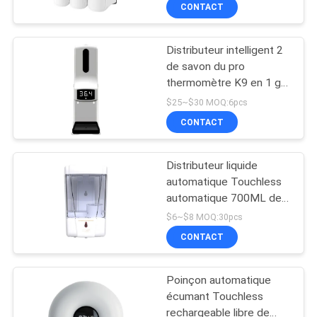
shampooing de lotion
CONTACT
CONTRÔLE
Distributeur intelligent 2
DE
42
de savon du pro
QUALITÉ
thermomètre K9 en 1 gel
Boîte de jonction
1000ML de jet d'alcool
$25~$30 MOQ:6pcs
électrique en
CONTACTEZ-
CONTACT
plastique
NOUS
Distributeur liquide
automatique Touchless
DEMANDEZ
automatique 700ML de
22
savon d'aseptisant de
UNE
$6~$8 MOQ:30pcs
main de Sensered
Clôtures claires de
CONTACT
CITATION
couvercle
Poinçon automatique
SHOPPING ONLINE
écumant Touchless
rechargeable libre de