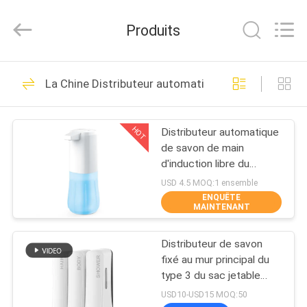
2026
Anbox
Electric
Produits
Co.
Ltd,.
All
Rights
MAISON
Reserved.
34
La Chine Distributeur automatique de savon
Boîte de clôture
PRODUITS
d'ABS
HOT
Distributeur automatique
de savon de main
AU
d'induction libre du
SUJET
contact 600ML
USD 4.5 MOQ:1 ensemble
ENQUÊTE
DE
MAINTENANT
26
NOUS
boîte en plastique
Distributeur de savon
fixé au mur principal du
VISITE
imperméable de
type 3 du sac jetable
300ml pour le
D'USINE
USD10-USD15 MOQ:50
clôture