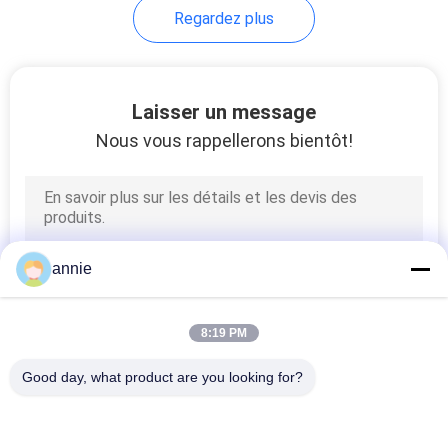
Regardez plus
51
clôture en plastique
Laisser un message
de réseau
Nous vous rappellerons bientôt!
6
annie
Clôtures tenues
8:19 PM
dans la main en
Good day, what product are you looking for?
plastique
Catégories populaires
Tous