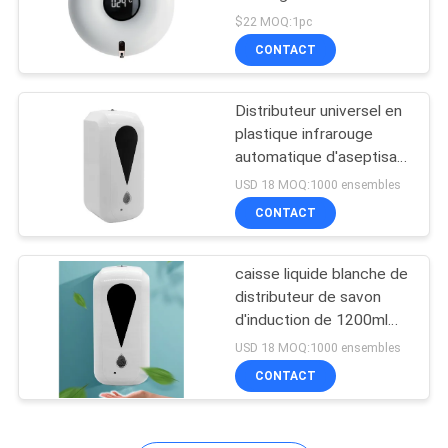
distributeur de savon de
PLAN
$22 MOQ:1pc
beignet de bâti de mur
CONTACT
DU
22
SITE
Clôture en plastique
Distributeur universel en
plastique infrarouge
de bâti de mur
PRIVACY
automatique d'aseptisant
de main
POLICY
USD 18 MOQ:1000 ensembles
CONTACT
caisse liquide blanche de
36
distributeur de savon
Clôtures en
d'induction de 1200ml
Touchless
USD 18 MOQ:1000 ensembles
plastique articulées
CONTACT