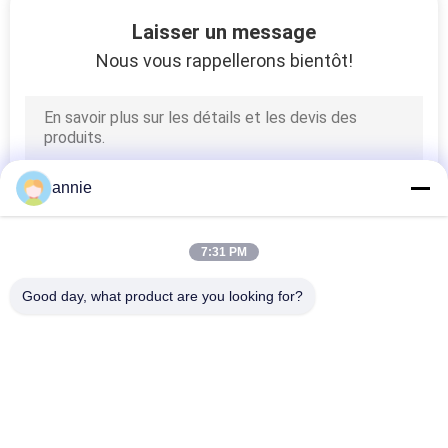
Laisser un message
CONTRÔLE
Nous vous rappellerons bientôt!
DE
QUALITÉ
CONTACTEZ-
annie
NOUS
7:31 PM
DEMANDEZ
Good day, what product are you looking for?
UNE
Catégories populaires
Tous
CITATION
Boîte De Clôture 
Boîte En Plastique 
SHOPPING ONLINE
D'ABS
Imperméable De 
Clôture