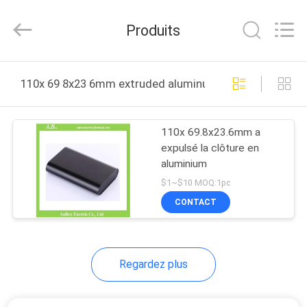
2025
Anbox
Electric
Produits
Co.
Ltd,.
All
Rights
MAISON
Reserved.
110x 69 8x23 6mm extruded aluminum enclosure fabrica
PRODUITS
110x 69.8x23.6mm a
expulsé la clôture en
AU
aluminium
SUJET
$1~$10 MOQ:1pc
DE
CONTACT
NOUS
Regardez plus
VISITE
D'USINE