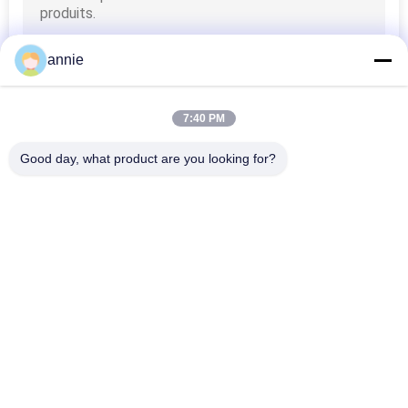
PLAN
DU
annie
SITE
7:40 PM
PRIVACY
Good day, what product are you looking for?
POLICY
Catégories populaires
Tous
Boîte De Clôture 
Boîte En Plastique 
D'ABS
Imperméable De 
Clôture
Boîte De Jonction 
Clôtures Claires De 
Électrique En 
Couvercle
Plastique
Clôture En Plastique 
Clôtures En 
De Bâti De Mur
Plastique Articulées