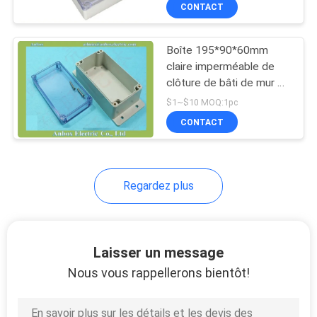
CONTACT
CONTRÔLE
Boîte 195*90*60mm
DE
claire imperméable de
QUALITÉ
clôture de bâti de mur de
couvercle
$1~$10 MOQ:1pc
CONTACTEZ-
CONTACT
NOUS
Regardez plus
DEMANDEZ
UNE
CITATION
Laisser un message
Nous vous rappellerons bientôt!
SHOPPING ONLINE