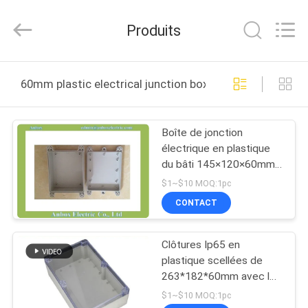
2025
Anbox
Electric
Produits
Co.
Ltd,.
All
Rights
MAISON
Reserved.
60mm plastic electrical junction box fabrication en lign
PRODUITS
Boîte de jonction
électrique en plastique
AU
du bâti 145×120×60mm
SUJET
de mur
$1~$10 MOQ:1pc
DE
CONTACT
NOUS
Clôtures Ip65 en
plastique scellées de
VISITE
263*182*60mm avec le
couvercle clair
D'USINE
$1~$10 MOQ:1pc