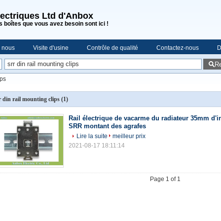
lectriques Ltd d'Anbox
s boîtes que vous avez besoin sont ici !
e nous
Visite d'usine
Contrôle de qualité
Contactez-nous
D
R
ips
r din rail mounting clips
(1)
Rail électrique de vacarme du radiateur 35mm d'in
SRR montant des agrafes
Lire la suite
meilleur prix
2021-08-17 18:11:14
Page 1 of 1