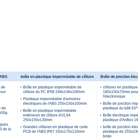
d'ABS
boîte en plastique imperméable de clôture
Boîte de jonction élec
e de
Boîte en plastique imperméable de
clôtures en plastique
our
clôture du PC IP68 248x148x100mm
180x150x70mm pour 
l'électronique
Plastique imperméable d'armoires
électriques de l'ABS 250x150x100mm
Boîte de jonction i
e de
plastique du bâti 6
Boîte en plastique imperméable
 500g
extérieure de clôture d'UL94
Boîte électrique im
250x150x130mm
plastique d'AnBox 
iques
Grandes clôtures en plastique de carte
boîte de jonction éle
S de la
PCB de l'ABS IP67 250x170x120mm
plastique de 255x2
bride