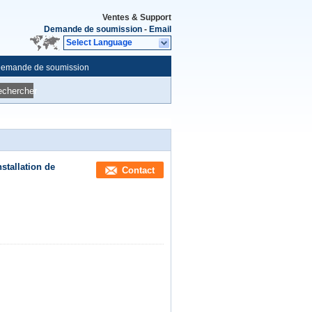
Ventes & Support
Demande de soumission
-
Email
Select Language
emande de soumission
echercher
stallation de
Contact