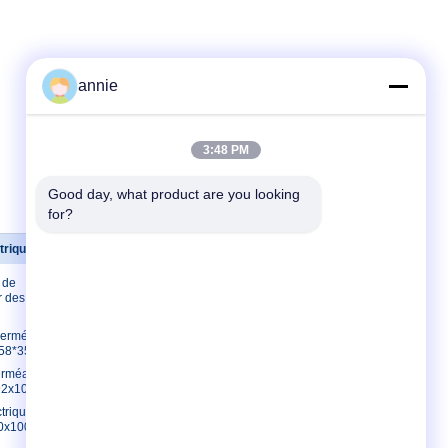
annie
3:48 PM
Good day, what product are you looking 
for?
trique en plastique
Contactez-nous
 de
Contactez-nous
des projets de
Demandez une
citation
mperméable en
E-Mail
3*58*35mm de mur
Sitemap
perméable en
192x100x45mm
Site mobile
ctrique en
30x100mm avec la