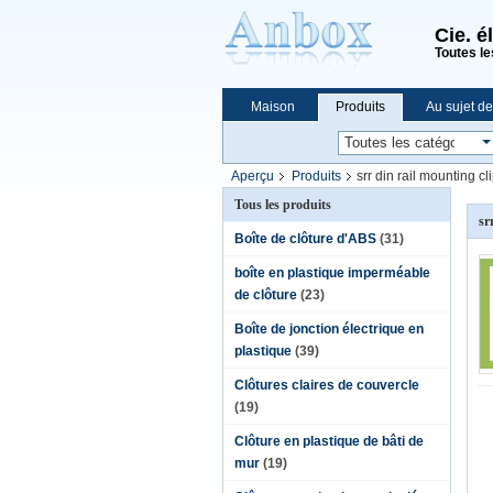
Cie. é
Toutes le
Maison
Produits
Au sujet d
Achats en ligne
Aperçu
Produits
srr din rail mounting cl
Tous les produits
sr
Boîte de clôture d'ABS
(31)
boîte en plastique imperméable
de clôture
(23)
Boîte de jonction électrique en
plastique
(39)
Clôtures claires de couvercle
(19)
Clôture en plastique de bâti de
mur
(19)