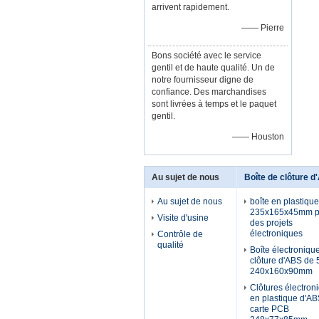
arrivent rapidement.
—— Pierre
Bons société avec le service
gentil et de haute qualité. Un de
notre fournisseur digne de
confiance. Des marchandises
sont livrées à temps et le paquet
gentil.
—— Houston
Au sujet de nous
Boîte de clôture 
Au sujet de nous
boîte en plastiqu
235x165x45mm p
Visite d'usine
des projets
électroniques
Contrôle de
qualité
Boîte électroniqu
clôture d'ABS de
240x160x90mm
Clôtures électron
en plastique d'AB
carte PCB