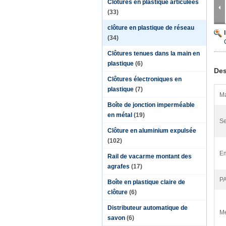
Clôtures en plastique articulées
(33)
clôture en plastique de réseau
(34)
Clôtures tenues dans la main en
plastique
(6)
Des
Clôtures électroniques en
plastique
(7)
Ma
Boîte de jonction imperméable
en métal
(19)
Se
Clôture en aluminium expulsée
(102)
Em
Rail de vacarme montant des
agrafes
(17)
P
Boîte en plastique claire de
clôture
(6)
Distributeur automatique de
Me
savon
(6)