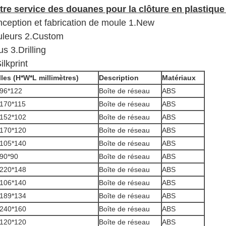
tre service des douanes pour la clôture en plastique
nception et fabrication de moule 1.New
uleurs 2.Custom
us 3.Drilling
ilkprint
lles (H*W*L millimètres)
Description
Matériaux
96*122
Boîte de réseau
ABS
170*115
Boîte de réseau
ABS
*152*102
Boîte de réseau
ABS
*170*120
Boîte de réseau
ABS
*105*140
Boîte de réseau
ABS
90*90
Boîte de réseau
ABS
*220*148
Boîte de réseau
ABS
*106*140
Boîte de réseau
ABS
*189*134
Boîte de réseau
ABS
*240*160
Boîte de réseau
ABS
*120*120
Boîte de réseau
ABS