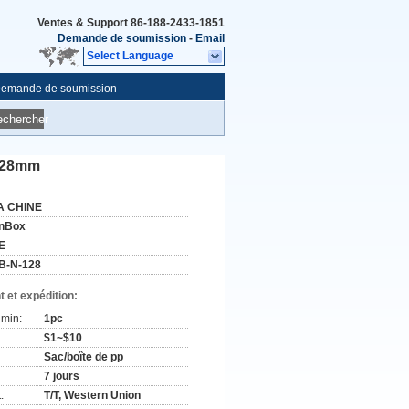
Ventes & Support
86-188-2433-1851
Demande de soumission
-
Email
Select Language
emande de soumission
echercher
0*28mm
A CHINE
nBox
E
B-N-128
 et expédition:
min:
1pc
$1~$10
Sac/boîte de pp
7 jours
:
T/T, Western Union