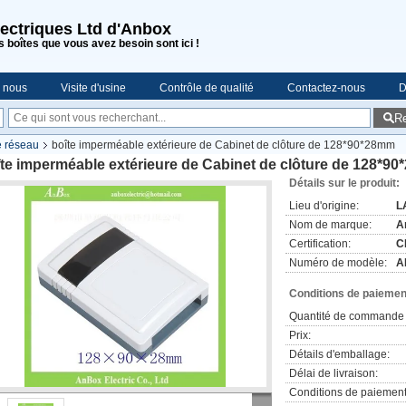
lectriques Ltd d'Anbox
s boîtes que vous avez besoin sont ici !
e nous
Visite d'usine
Contrôle de qualité
Contactez-nous
D
R
e réseau
boîte imperméable extérieure de Cabinet de clôture de 128*90*28mm
te imperméable extérieure de Cabinet de clôture de 128*9
Détails sur le produit:
Lieu d'origine:
L
Nom de marque:
A
Certification:
C
Numéro de modèle:
A
Conditions de paiement
Quantité de commande 
Prix:
Détails d'emballage:
Délai de livraison:
Conditions de paiement