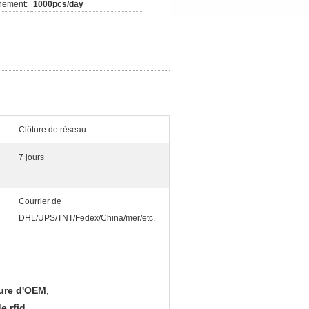
nement:
1000pcs/day
Clôture de réseau
7 jours
Courrier de
DHL/UPS/TNT/Fedex/China/mer/etc.
ture d'OEM
,
e rfid