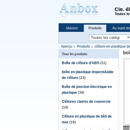
Cie. é
Toutes le
Maison
Produits
Au sujet d
Achats en ligne
Aperçu
Produits
clôture en plastique d
boî
Tous les produits
Boîte de clôture d'ABS
(31)
boîte en plastique imperméable
de clôture
(23)
Boîte de jonction électrique en
plastique
(39)
Clôtures claires de couvercle
(19)
Clôture en plastique de bâti de
mur
(19)