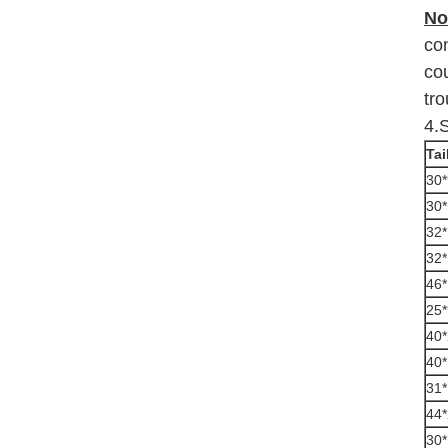
No
co
co
tro
4.S
Tai
30*
30*
32
32
46
25*
40
40
31
44
30