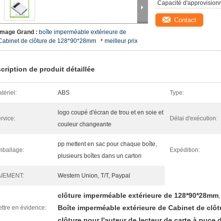
Capacité d'approvision
Contact
Image Grand :
boîte imperméable extérieure de
Cabinet de clôture de 128*90*28mm
meilleur prix
cription de produit détaillée
tériel:
ABS
Type:
logo coupé d'écran de trou et en soie et
rvice:
Délai d'exécution:
couleur changeante
pp mettent en sac pour chaque boîte,
ballage:
Expédition:
plusieurs boîtes dans un carton
AIEMENT:
Western Union, T/T, Paypal
clôture imperméable extérieure de 128*90*28mm
,
Boîte imperméable extérieure de Cabinet de clô
ttre en évidence:
clôture pour l'auteur de lecteur de carte à puce d