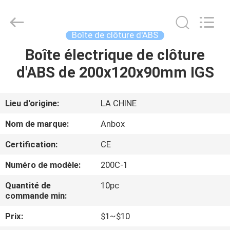
2026
Anbox
Electric
Co.
Ltd,.
Boîte de clôture d'ABS
All
Rights
Boîte électrique de clôture
MAISON
Reserved.
d'ABS de 200x120x90mm IGS
PRODUITS
Lieu d'origine:
LA CHINE
AU
Nom de marque:
Anbox
SUJET
Certification:
CE
DE
Numéro de modèle:
200C-1
NOUS
Quantité de
10pc
commande min:
VISITE
Prix:
$1~$10
D'USINE