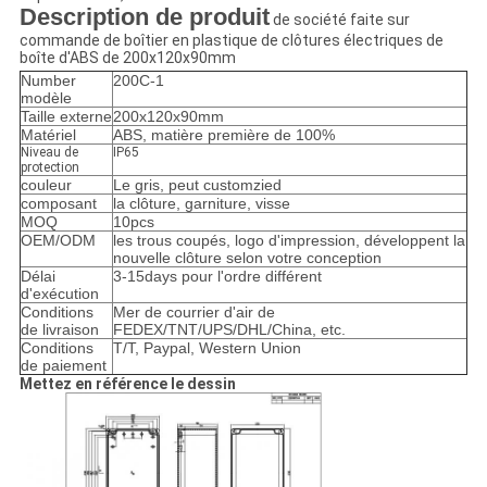
Description de produit
de société faite sur
commande de boîtier en plastique de clôtures électriques de
boîte d'ABS de 200x120x90mm
Number
200C-1
modèle
Taille externe
200x120x90mm
Matériel
ABS, matière première de 100%
Niveau de
IP65
protection
couleur
Le gris, peut customzied
composant
la clôture, garniture, visse
MOQ
10pcs
OEM/ODM
les trous coupés, logo d'impression, développent la
nouvelle clôture selon votre conception
Délai
3-15days pour l'ordre différent
d'exécution
Conditions
Mer de courrier d'air de
de livraison
FEDEX/TNT/UPS/DHL/China, etc.
Conditions
T/T, Paypal, Western Union
de paiement
Mettez en référence le dessin