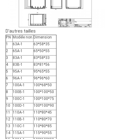
D'autres tailles
P.N
Modèle non.
Dimension
1
63A-1
63*58*35
2
65A-1
65*50*55
3
83A-1
83*58*33
4
83B-1
83*81*56
5
95A-1
95*65*55
6
96A-1
96*96*60
7
100A-1
100*68*50
8
100B-1
100*100*50
9
100C-1
100*100*75
10
100D-1
100*100*90
11
110A-1
110*80*45
12
110B-1
110*80*70
13
110C-1
110*80*85
14
115A-1
115*90*55