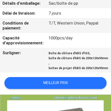
Détails d'emballage:
Sac/boîte de pp
CONTRÔLE
Délai de livraison:
7 jours
DE
Conditions de
T/T, Western Union, Paypal
QUALITÉ
paiement:
Capacité
1000pcs/day
d'approvisionnement:
CONTACTEZ-
NOUS
Surligner:
,
Boîte de clôture d'ABS d'IGS
boîte de clôture d'ABS de 200x120x90mm
,
DEMANDEZ
boîtes de projet d'ABS de 200x120x90mm
UNE
MEILLEUR PRIX
CITATION
SHOPPING ONLINE