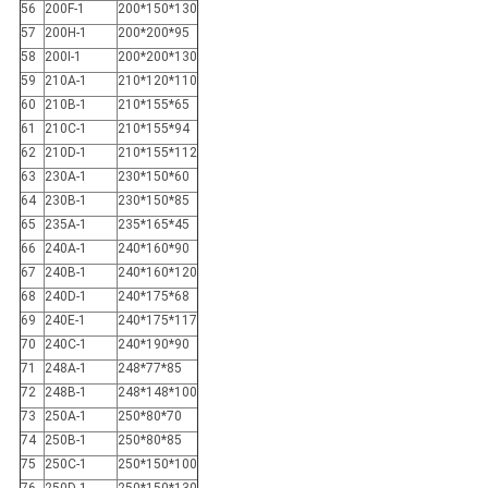
56
200F-1
200*150*130
57
200H-1
200*200*95
58
200I-1
200*200*130
59
210A-1
210*120*110
60
210B-1
210*155*65
61
210C-1
210*155*94
62
210D-1
210*155*112
63
230A-1
230*150*60
64
230B-1
230*150*85
65
235A-1
235*165*45
66
240A-1
240*160*90
67
240B-1
240*160*120
68
240D-1
240*175*68
69
240E-1
240*175*117
70
240C-1
240*190*90
71
248A-1
248*77*85
72
248B-1
248*148*100
73
250A-1
250*80*70
74
250B-1
250*80*85
75
250C-1
250*150*100
76
250D-1
250*150*130