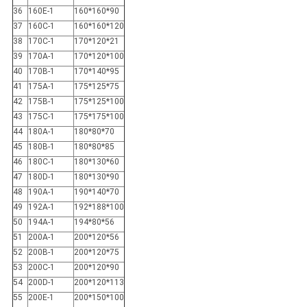
36
160E-1
160*160*90
37
160C-1
160*160*120
38
170C-1
170*120*21
39
170A-1
170*120*100
40
170B-1
170*140*95
41
175A-1
175*125*75
42
175B-1
175*125*100
43
175C-1
175*175*100
44
180A-1
180*80*70
45
180B-1
180*80*85
46
180C-1
180*130*60
47
180D-1
180*130*90
48
190A-1
190*140*70
49
192A-1
192*188*100
50
194A-1
194*80*56
51
200A-1
200*120*56
52
200B-1
200*120*75
53
200C-1
200*120*90
54
200D-1
200*120*113
55
200E-1
200*150*100