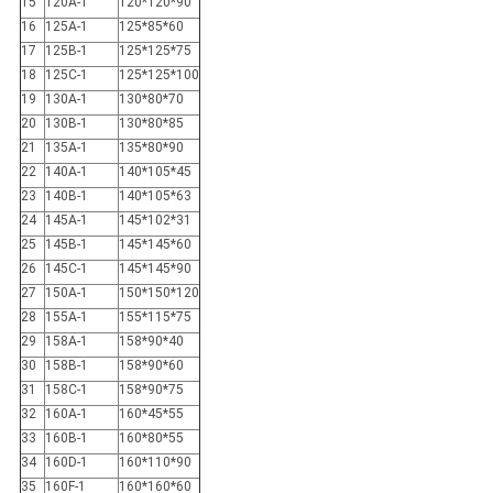
15
120A-1
120*120*90
16
125A-1
125*85*60
17
125B-1
125*125*75
18
125C-1
125*125*100
19
130A-1
130*80*70
20
130B-1
130*80*85
21
135A-1
135*80*90
22
140A-1
140*105*45
23
140B-1
140*105*63
24
145A-1
145*102*31
25
145B-1
145*145*60
26
145C-1
145*145*90
27
150A-1
150*150*120
28
155A-1
155*115*75
29
158A-1
158*90*40
30
158B-1
158*90*60
31
158C-1
158*90*75
32
160A-1
160*45*55
33
160B-1
160*80*55
34
160D-1
160*110*90
35
160F-1
160*160*60