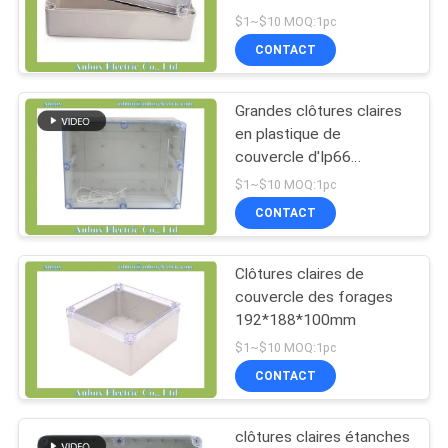
PLAN
$1~$10 MOQ:1pc
CONTACT
DU
SITE
Grandes clôtures claires
en plastique de
PRIVACY
couvercle d'Ip66
320*240*140mm
POLICY
$1~$10 MOQ:1pc
CONTACT
Clôtures claires de
couvercle des forages
192*188*100mm
$1~$10 MOQ:1pc
CONTACT
clôtures claires étanches