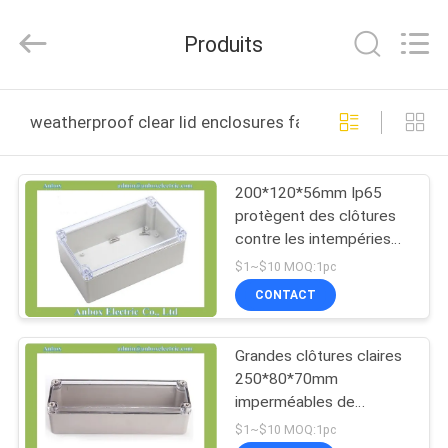
2025
Anbox
Electric
Produits
Co.
Ltd,.
All
Rights
MAISON
Reserved.
weatherproof clear lid enclosures fabrication en ligne
PRODUITS
200*120*56mm Ip65
protègent des clôtures
AU
contre les intempéries
SUJET
claires de couvercle
$1~$10 MOQ:1pc
DE
CONTACT
NOUS
Grandes clôtures claires
250*80*70mm
VISITE
imperméables de
couvercle
D'USINE
$1~$10 MOQ:1pc