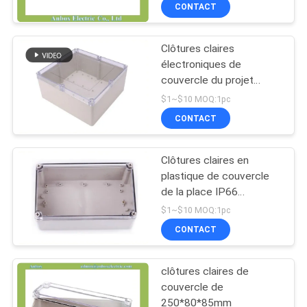
CONTACT
CONTRÔLE
Clôtures claires
DE
électroniques de
QUALITÉ
couvercle du projet
300*280*140mm
$1~$10 MOQ:1pc
CONTACTEZ-
CONTACT
NOUS
Clôtures claires en
plastique de couvercle
DEMANDEZ
de la place IP66
250*150*130mm
UNE
$1~$10 MOQ:1pc
CONTACT
CITATION
clôtures claires de
SHOPPING ONLINE
couvercle de
250*80*85mm