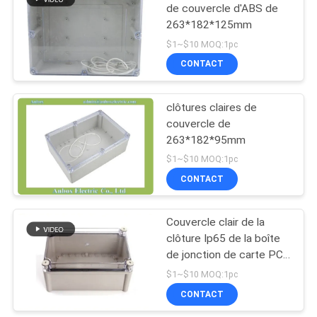
de couvercle d'ABS de
263*182*125mm
$1~$10 MOQ:1pc
CONTACT
clôtures claires de
couvercle de
263*182*95mm
$1~$10 MOQ:1pc
CONTACT
Couvercle clair de la
clôture Ip65 de la boîte
de jonction de carte PCB
280*190*130mm
$1~$10 MOQ:1pc
CONTACT