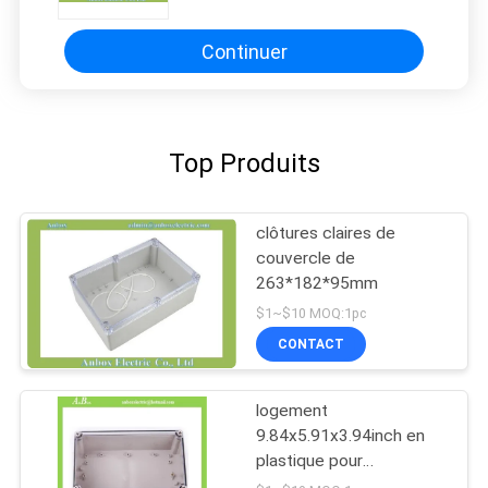
Continuer
Top Produits
clôtures claires de
couvercle de
263*182*95mm
$1~$10 MOQ:1pc
CONTACT
logement
9.84x5.91x3.94inch en
plastique pour
l'électronique