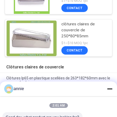
$1~$10 MOQ:1pc
CONTACT
clôtures claires de
couvercle de
250*80*85mm
$1~$10 MOQ:1pc
CONTACT
Clôtures claires de couvercle
Clôtures Ip65 en plastique scellées de 263*182*60mm avec le
couvercle clair
annie
clôtures claires étanches de couvercle d'ABS de
263*182*125mm
2:01 AM
Couvercle clair de la clôture Ip65 de la boîte de jonction de
carte PCB 280*190*130mm