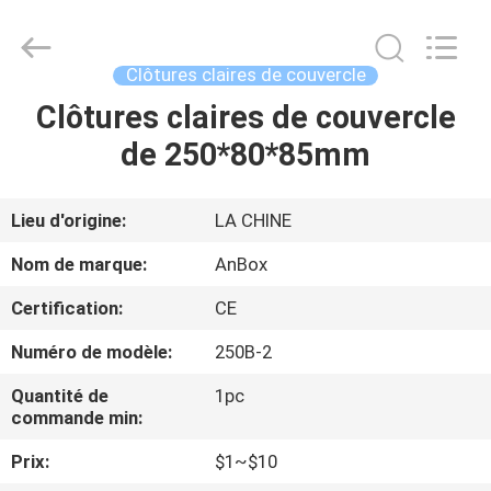
2026
Anbox
Electric
Co.
Ltd,.
Clôtures claires de couvercle
All
Rights
Clôtures claires de couvercle
MAISON
Reserved.
de 250*80*85mm
PRODUITS
Lieu d'origine:
LA CHINE
AU
Nom de marque:
AnBox
SUJET
Certification:
CE
DE
Numéro de modèle:
250B-2
NOUS
Quantité de
1pc
commande min:
VISITE
Prix:
$1~$10
D'USINE