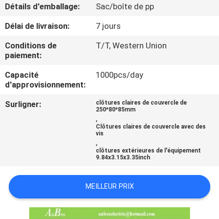
Détails d'emballage:
Sac/boîte de pp
CONTRÔLE
Délai de livraison:
7 jours
DE
Conditions de
T/T, Western Union
QUALITÉ
paiement:
Capacité
1000pcs/day
d'approvisionnement:
CONTACTEZ-
NOUS
Surligner:
clôtures claires de couvercle de
250*80*85mm
,
Clôtures claires de couvercle avec des
DEMANDEZ
vis
,
UNE
clôtures extérieures de l'équipement
9.84x3.15x3.35inch
CITATION
MEILLEUR PRIX
SHOPPING ONLINE