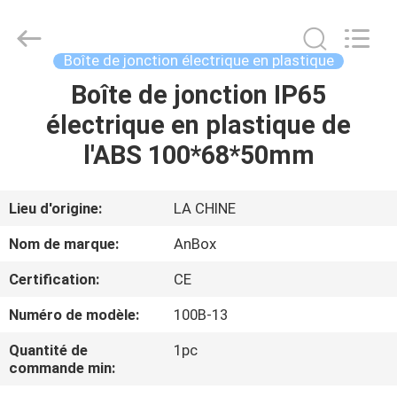
2026
Anbox
Electric
Co.
Ltd,.
Boîte de jonction électrique en plastique
All
Rights
Boîte de jonction IP65
MAISON
Reserved.
électrique en plastique de
PRODUITS
l'ABS 100*68*50mm
AU
Lieu d'origine:
LA CHINE
SUJET
Nom de marque:
AnBox
DE
Certification:
CE
NOUS
Numéro de modèle:
100B-13
VISITE
Quantité de
1pc
commande min:
D'USINE