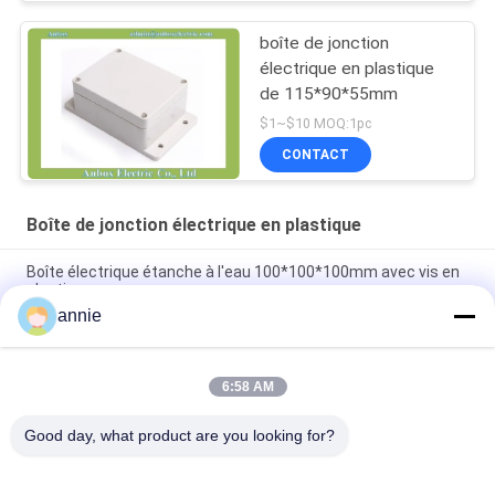
boîte de jonction
électrique en plastique
de 115*90*55mm
$1~$10 MOQ:1pc
CONTACT
Boîte de jonction électrique en plastique
Boîte électrique étanche à l'eau 100*100*100mm avec vis en
plastique
annie
Coffret électrique imperméable de la carte PCB IP65
95*65*55mm avec les vis en plastique
6:58 AM
Boîte de jonction extérieure anti-âge Polycarbonate PC
Matériau UV stabilisé 158*90*40mm
Good day, what product are you looking for?
Catégories populaires
Tous