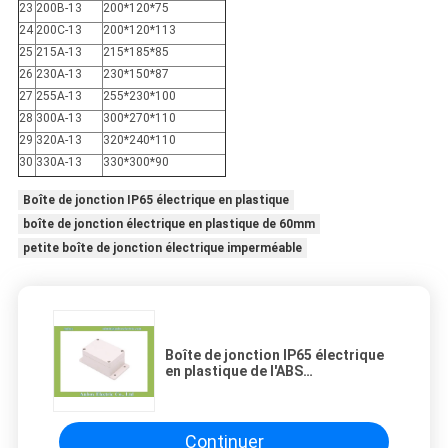
23
200B-13
200*120*75
24
200C-13
200*120*113
25
215A-13
215*185*85
26
230A-13
230*150*87
27
255A-13
255*230*100
28
300A-13
300*270*110
29
320A-13
320*240*110
30
330A-13
330*300*90
Boîte de jonction IP65 électrique en plastique
boîte de jonction électrique en plastique de 60mm
petite boîte de jonction électrique imperméable
Boîte de jonction IP65 électrique
en plastique de l'ABS
100*68*50mm
Continuer