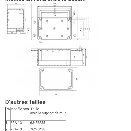
D'autres tailles
P.N
Modèle non.
Taille
avec le support de mur
1
63A-13
63*58*35
2
76A-13
76*70*38