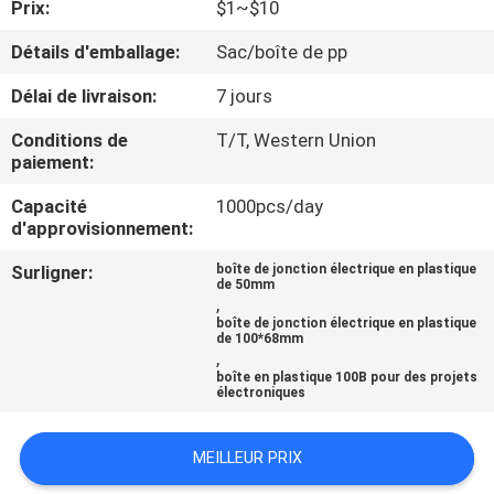
Prix:
$1~$10
CONTRÔLE
Détails d'emballage:
Sac/boîte de pp
DE
Délai de livraison:
7 jours
QUALITÉ
Conditions de
T/T, Western Union
paiement:
CONTACTEZ-
Capacité
1000pcs/day
d'approvisionnement:
NOUS
Surligner:
boîte de jonction électrique en plastique
de 50mm
DEMANDEZ
,
boîte de jonction électrique en plastique
UNE
de 100*68mm
,
CITATION
boîte en plastique 100B pour des projets
électroniques
SHOPPING ONLINE
MEILLEUR PRIX