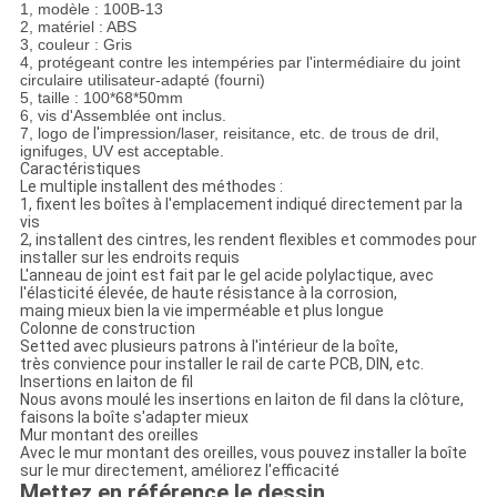
1, modèle : 100B-13
2, matériel : ABS
3, couleur : Gris
4,
protégeant contre les intempéries par l'intermédiaire du joint
circulaire utilisateur-adapté (fourni)
5, taille : 100*68*50mm
6,
vis d'Assemblée ont inclus.
7, logo de
l'
impression/laser, reisitance, etc. de trous de dril,
ignifuges, UV est acceptable.
Caractéristiques
Le multiple installent des méthodes :
1, fixent les boîtes à l'emplacement indiqué directement par la
vis
2, installent des cintres, les rendent flexibles et commodes pour
installer sur les endroits requis
L'anneau de joint est fait par le gel acide polylactique, avec
l'élasticité élevée, de haute résistance à la corrosion,
maing mieux bien la vie imperméable et plus longue
Colonne de construction
Setted avec plusieurs patrons à l'intérieur de la boîte,
très convience pour installer le rail de carte PCB, DIN, etc.
Insertions en laiton de fil
Nous avons moulé les insertions en laiton de fil dans la clôture,
faisons la boîte s'adapter mieux
Mur montant des oreilles
Avec le mur montant des oreilles, vous pouvez installer la boîte
sur le mur directement, améliorez l'efficacité
Mettez en référence le dessin