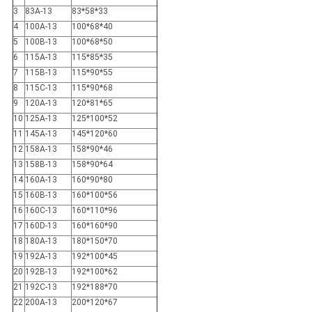
3
83A-13
83*58*33
4
100A-13
100*68*40
5
100B-13
100*68*50
6
115A-13
115*85*35
7
115B-13
115*90*55
8
115C-13
115*90*68
9
120A-13
120*81*65
10
125A-13
125*100*52
11
145A-13
145*120*60
12
158A-13
158*90*46
13
158B-13
158*90*64
14
160A-13
160*90*80
15
160B-13
160*100*56
16
160C-13
160*110*96
17
160D-13
160*160*90
18
180A-13
180*150*70
19
192A-13
192*100*45
20
192B-13
192*100*62
21
192C-13
192*188*70
22
200A-13
200*120*67