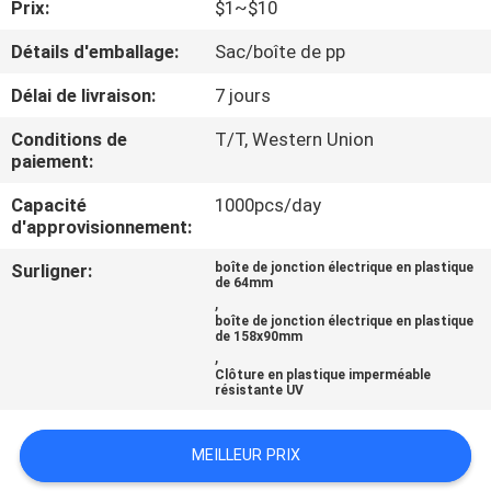
Prix:
$1~$10
CONTRÔLE
Détails d'emballage:
Sac/boîte de pp
DE
Délai de livraison:
7 jours
QUALITÉ
Conditions de
T/T, Western Union
paiement:
CONTACTEZ-
Capacité
1000pcs/day
d'approvisionnement:
NOUS
Surligner:
boîte de jonction électrique en plastique
de 64mm
DEMANDEZ
,
boîte de jonction électrique en plastique
UNE
de 158x90mm
,
CITATION
Clôture en plastique imperméable
résistante UV
SHOPPING ONLINE
MEILLEUR PRIX