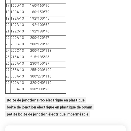
17
160D-13
160*160*90
18
180A-13
180*150*70
19
192A-13
192*100*45
20
192B-13
192*100*62
21
192C-13
192*188*70
22
200A-13
200*120*67
23
200B-13
200*120*75
24
200C-13
200*120*113
25
215A-13
215*185*85
26
230A-13
230*150*87
27
255A-13
255*230*100
28
300A-13
300*270*110
29
320A-13
320*240*110
30
330A-13
330*300*90
Boîte de jonction IP65 électrique en plastique
boîte de jonction électrique en plastique de 60mm
petite boîte de jonction électrique imperméable