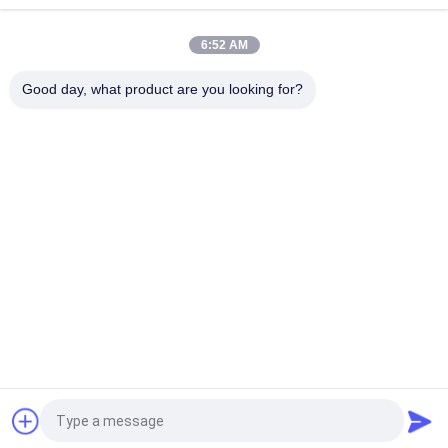
95*65*55mm avec les vis en plastique
6:52 AM
Boîte de jonction extérieure anti-âge Polycarbonate PC
Matériau UV stabilisé 158*90*40mm
Good day, what product are you looking for?
Catégories populaires
Tous
Boîte De Clôture 
Boîte En Plastique 
D'ABS
Imperméable De 
Clôture
Boîte De Jonction 
Clôtures Claires De 
Électrique En 
Couvercle
Plastique
Clôture En Plastique 
Clôtures En 
De Bâti De Mur
Plastique Articulées
Clôture En Plastique 
Clôtures Tenues 
De Réseau
Dans La Main En 
Plastique
Demandez un devis