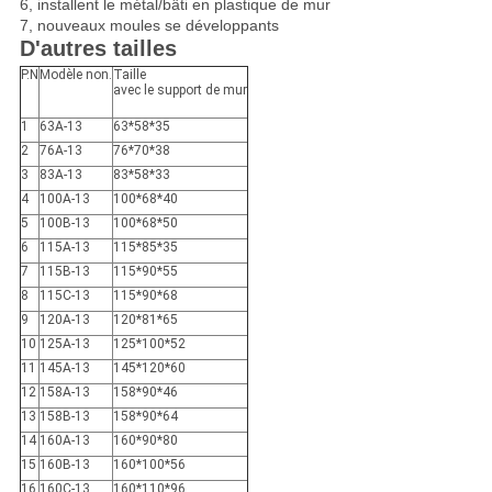
6, installent le métal/bâti en plastique de mur
7, nouveaux moules se développants
D'autres tailles
P.N
Modèle non.
Taille
avec le support de mur
1
63A-13
63*58*35
2
76A-13
76*70*38
3
83A-13
83*58*33
4
100A-13
100*68*40
5
100B-13
100*68*50
6
115A-13
115*85*35
7
115B-13
115*90*55
8
115C-13
115*90*68
9
120A-13
120*81*65
10
125A-13
125*100*52
11
145A-13
145*120*60
12
158A-13
158*90*46
13
158B-13
158*90*64
14
160A-13
160*90*80
15
160B-13
160*100*56
16
160C-13
160*110*96