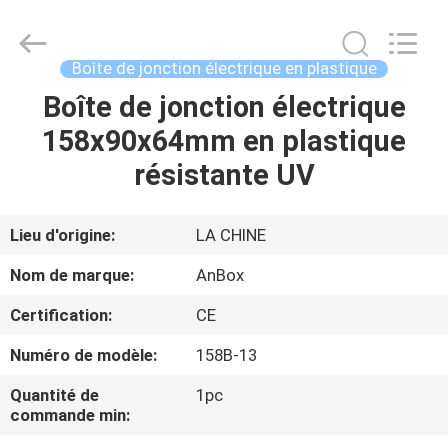
2026
Anbox
Electric
Co.
Ltd,.
Boîte de jonction électrique en plastique
All
Rights
Boîte de jonction électrique
MAISON
Reserved.
158x90x64mm en plastique
PRODUITS
résistante UV
AU
Lieu d'origine:
LA CHINE
SUJET
Nom de marque:
AnBox
DE
Certification:
CE
NOUS
Numéro de modèle:
158B-13
VISITE
Quantité de
1pc
commande min:
D'USINE