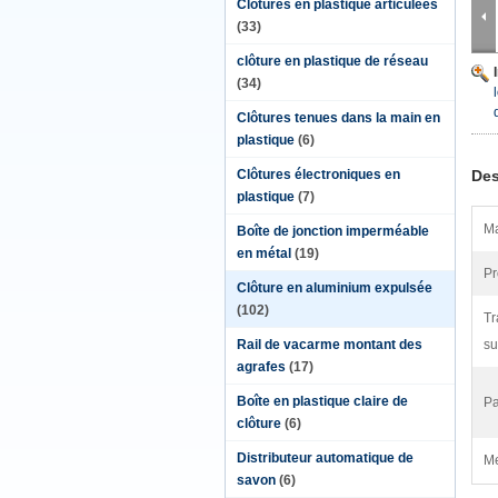
Clôtures en plastique articulées
(33)
clôture en plastique de réseau
(34)
Clôtures tenues dans la main en
plastique
(6)
Clôtures électroniques en
Des
plastique
(7)
Ma
Boîte de jonction imperméable
en métal
(19)
Pr
Clôture en aluminium expulsée
(102)
Tr
Rail de vacarme montant des
su
agrafes
(17)
Boîte en plastique claire de
Pa
clôture
(6)
Distributeur automatique de
Me
savon
(6)