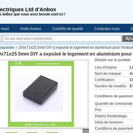
lectriques Ltd d'Anbox
s boîtes que vous avez besoin sont ici !
e nous
Visite d'usine
Contrôle de qualité
Contactez-nous
D
R
 expulsée
100x71x25.5mm DIY a expulsé le logement en aluminium pour l'instrume
x71x25.5mm DIY a expulsé le logement en aluminium pour l'
Détails sur le produit:
Lieu d'origine:
L
Nom de marque:
A
Certification:
C
Numéro de modèle:
E
Conditions de paiement
Quantité de commande 
Prix:
Détails d'emballage:
Délai de livraison:
Conditions de paiement