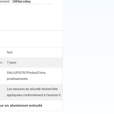
nement:
1000pcs/day
Noir
on:
7 jours
DHL/UPS/TNT/Fedex/China
post/marine/etc.
Les mesures de sécurité doivent être
appliquées conformément à l'annexe II.
e en aluminium extrudé