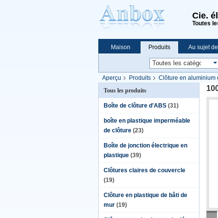
Cie. é
Toutes le
Maison
Produits
Au sujet d
Achats en ligne
Aperçu
Produits
Clôture en aluminium
100
Tous les produits
Boîte de clôture d'ABS
(31)
boîte en plastique imperméable
de clôture
(23)
Boîte de jonction électrique en
plastique
(39)
Clôtures claires de couvercle
(19)
Clôture en plastique de bâti de
mur
(19)