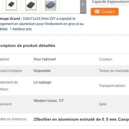
Capacité d'approvision
Contact
Image Grand :
100x71x25.5mm DIY a expulsé le
logement en aluminium pour l'instrument en gros et au
détail
meilleur prix
cription de produit détaillée
tériel:
Pour l'aéronef
Couleur:
oduit d'origine:
Disponible
Temps de réalisati
aitement de
Le sablage
Transport aérien:
rface:
Western Union, T/T
iement:
taille:
25boîtier en aluminium extrudé de 0
5 mm
Casqu
ttre en évidence:
,
,