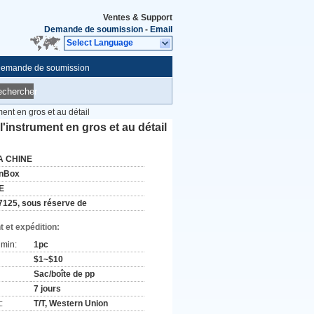
Ventes & Support
Demande de soumission
-
Email
Select Language
emande de soumission
echercher
nt en gros et au détail
instrument en gros et au détail
A CHINE
nBox
E
7125, sous réserve de
 et expédition:
min:
1pc
$1~$10
Sac/boîte de pp
7 jours
:
T/T, Western Union