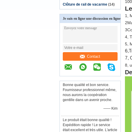
100
Clôture de rail de vacarme
(14)
Le
1, 
Je suis en ligne une discussion en ligne
2Ma
3Co
4, 
5, 
6,
T
Contact
7, 
8, 
De
Bonne qualité et bon service.
Fournisseur professionnel même,
nous aurons la coopération
gentille dans un avenir proche.
—— Kim
Le produit était bonne qualité !
Expédition rapide ! Le service
était excellent et très utile. L'article