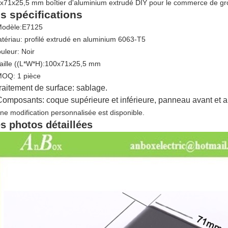
x71x25,5 mm boîtier d'aluminium extrudé DIY pour le commerce de gros
s spécifications
Modèle:E7125
tériau: profilé extrudé en aluminium 6063-T5
uleur: Noir
Taille ((L*W*H):100x71x25,5 mm
MOQ: 1 pièce
raitement de surface: sablage.
Composants: coque supérieure et inférieure, panneau avant et arr
une modification personnalisée est disponible
.
s photos détaillées