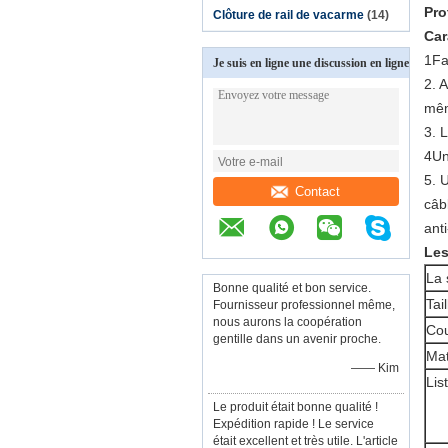
Pro
Clôture de rail de vacarme
(14)
Car
1Fa
Je suis en ligne une discussion en ligne
2. 
mê
3. 
4Un
5. 
Contact
câb
anti
Les
La 
Bonne qualité et bon service.
Tail
Fournisseur professionnel même,
nous aurons la coopération
Cou
gentille dans un avenir proche.
Mat
—— Kim
Lis
Le produit était bonne qualité !
Expédition rapide ! Le service
était excellent et très utile. L'article