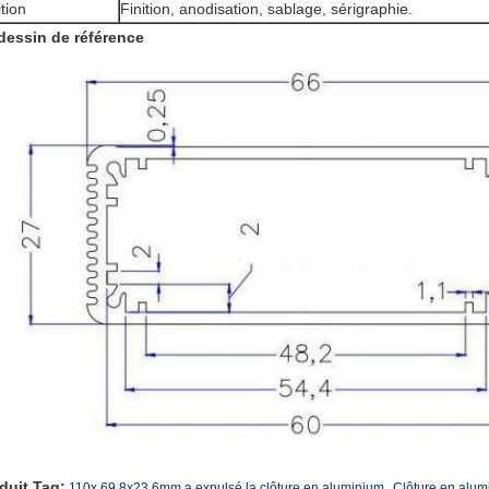
ition
Finition, anodisation, sablage, sérigraphie.
dessin de référence
,
duit Tag:
110x 69.8x23.6mm a expulsé la clôture en aluminium
Clôture en alum