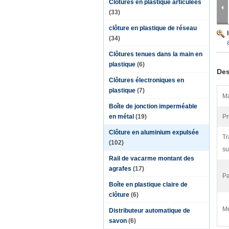
Clôtures en plastique articulées
(33)
clôture en plastique de réseau
(34)
Clôtures tenues dans la main en
plastique
(6)
Des
Clôtures électroniques en
plastique
(7)
Ma
Boîte de jonction imperméable
en métal
(19)
Pr
Clôture en aluminium expulsée
Tr
(102)
su
Rail de vacarme montant des
agrafes
(17)
Pa
Boîte en plastique claire de
clôture
(6)
Me
Distributeur automatique de
savon
(6)