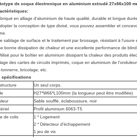
totype de coque électronique en aluminium extrudé 27x66x100 
actéristiques:
briqué en alliage d'aluminium de haute qualité, durable et longue durée
Adopter la conception de type divisé, vous pouvez assembler et concevo
me.
Le sablage de surface et le traitement par brossage, résistant à l'usure 
e bonne dissipation de chaleur et une excellente performance de blin
Utilisé pour le boîtier en aluminium dissipant la chaleur des produits él
lage des cartes de circuits imprimés, coque en aluminium de l'onduleur
-tonnerre, bricolage, etc.
 spécifications
structure
Un seul corps.
le
H27*W66*L100mm (la longueur peut être modifiée)
leur
Sable soufflé, éclaboussure, noir
ériel
Profil aluminium 6063-T5
te de colis
1 * Logement
2 * Détecteur d'échappement
1 jeu de vis