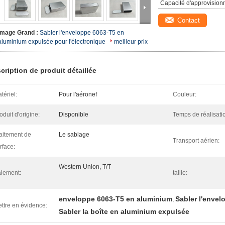
Capacité d'approvision
Contact
Image Grand :
Sabler l'enveloppe 6063-T5 en
aluminium expulsée pour l'électronique
meilleur prix
cription de produit détaillée
tériel:
Pour l'aéronef
Couleur:
oduit d'origine:
Disponible
Temps de réalisati
aitement de
Le sablage
Transport aérien:
rface:
Western Union, T/T
iement:
taille:
enveloppe 6063-T5 en aluminium
Sabler l'enve
,
ttre en évidence:
Sabler la boîte en aluminium expulsée