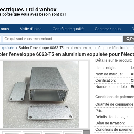
lectriques Ltd d'Anbox
s boîtes que vous avez besoin sont ici !
e nous
Visite d'usine
Contrôle de qualité
Contactez-nous
D
R
 expulsée
Sabler l'enveloppe 6063-T5 en aluminium expulsée pour l'électronique
ler l'enveloppe 6063-T5 en aluminium expulsée pour l'élec
Détails sur le produit:
Lieu d'origine:
L
Nom de marque:
A
Certification:
C
Numéro de modèle:
E
Conditions de paiement
Quantité de commande 
Prix:
Détails d'emballage:
Délai de livraison:
Conditions de paiement