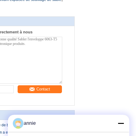
rectement à nous
Contact
annie
ue de bâti de mur de 95*55*80mm
 a expulsé la clôture en aluminium