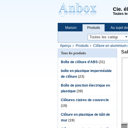
Cie. é
Toutes le
Maison
Produits
Au sujet d
Achats en ligne
Aperçu
Produits
Clôture en aluminium
Sab
Tous les produits
Boîte de clôture d'ABS
(31)
boîte en plastique imperméable
de clôture
(23)
Boîte de jonction électrique en
plastique
(39)
Clôtures claires de couvercle
(19)
Clôture en plastique de bâti de
mur
(19)