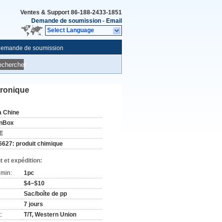
Ventes & Support
86-188-2433-1851
Demande de soumission
-
Email
Select Language
emande de soumission
echercher
tronique
a Chine
nBox
E
6627: produit chimique
 et expédition:
min:
1pc
$4~$10
Sac/boîte de pp
7 jours
:
T/T, Western Union