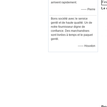
Fin
arrivent rapidement.
Le 
—— Pierre
Bons société avec le service
gentil et de haute qualité. Un de
notre fournisseur digne de
confiance. Des marchandises
sont livrées à temps et le paquet
gentil.
—— Houston
Pro