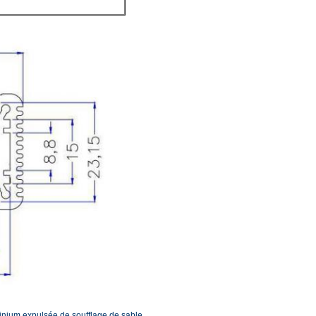
,
inium expulsée de soufflage de sable