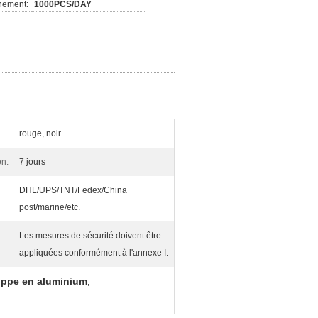
nement:
1000PCS/DAY
rouge, noir
on:
7 jours
DHL/UPS/TNT/Fedex/China
post/marine/etc.
Les mesures de sécurité doivent être
appliquées conformément à l'annexe I.
loppe en aluminium
,