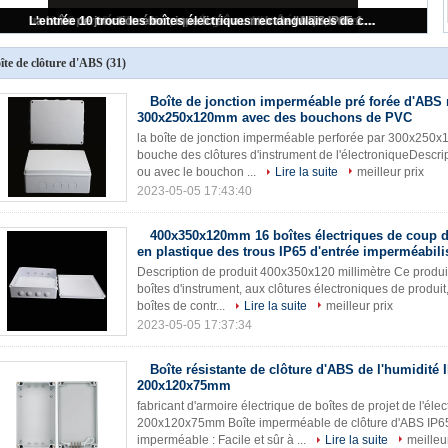
trou électronique de boîte de jonction d'ABS de 50x50mm avec la boîte scellée de bouchon en caoutchouc antipoussière
îte de clôture d'ABS
(31)
Boîte de jonction imperméable pré forée d'ABS 
300x250x120mm avec des bouchons de PVC
la boîte de jonction imperméable perforée par 300x250
bouche des clôtures d'instrument de l'électroniqueDescri
ou avec le bouchon ...
Lire la suite
meilleur prix
2023-05-05 17:43:40
400x350x120mm 16 boîtes électriques de coup 
en plastique des trous IP65 d'entrée imperméabili
Description de produit 400x350x120 millimètre Ce produit
boîtes d'instrument, aux clôtures électroniques de produit
boîtes de contr...
Lire la suite
meilleur prix
2023-05-05 17:37:34
Boîte résistante de clôture d'ABS de l'humidité 
200x120x75mm
fabricant d'armoire électrique de boîtes de projet de l'éle
200x120x75mm Boîte imperméable de clôture d'ABS IP65 D
imperméable : Facile et sûr à ...
Lire la suite
meilleu