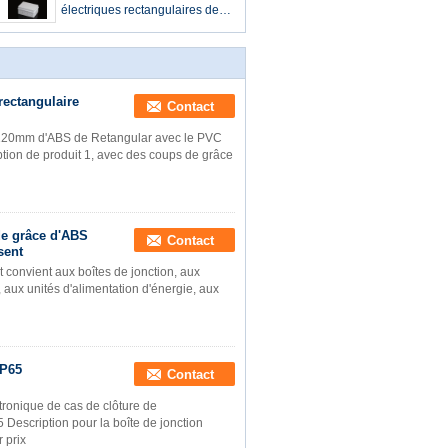
électriques rectangulaires de
coup de grâce de boîte de
jonction 150X110X70mm
rectangulaire
Contact
x120mm d'ABS de Retangular avec le PVC
ption de produit 1, avec des coups de grâce
de grâce d'ABS
Contact
sent
 convient aux boîtes de jonction, aux
, aux unités d'alimentation d'énergie, aux
IP65
Contact
ctronique de cas de clôture de
escription pour la boîte de jonction
r prix