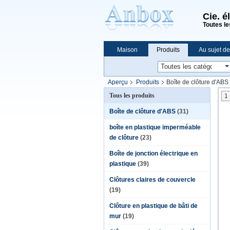
Cie. é
Toutes le
Maison
Produits
Au sujet d
Achats en ligne
Aperçu
Produits
Boîte de clôture d'ABS
Tous les produits
1
Boîte de clôture d'ABS
(31)
boîte en plastique imperméable
de clôture
(23)
Boîte de jonction électrique en
plastique
(39)
Clôtures claires de couvercle
(19)
Clôture en plastique de bâti de
mur
(19)