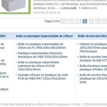
180x130x90mm a moulé la boîte électrique en plastique 
plastique Anbox Co., Ltd électrique, vous fournissant diver
électrique, de bo...
Lire la suite
meilleur prix
2021-08-17 18:11:14
Page 2 of 4
|<
<<
1
2
3
4
>>
d'ABS
boîte en plastique imperméable de clôture
Boîte de jonction élec
e de
Boîte en plastique imperméable de
clôtures en plastique
our
clôture du PC IP68 248x148x100mm
180x150x70mm pour 
l'électronique
Plastique imperméable d'armoires
électriques de l'ABS 250x150x100mm
Boîte de jonction i
e de
plastique du bâti 6
Boîte en plastique imperméable
 500g
extérieure de clôture d'UL94
Boîte électrique im
250x150x130mm
plastique d'AnBox 
iques
Grandes clôtures en plastique de carte
boîte de jonction éle
S de la
PCB de l'ABS IP67 250x170x120mm
plastique de 255x2
bride
clôture
 Chine Bon Qualité Boîte de clôture d'ABS Fournisseur. © 2021 - 2026 Anbox Electri