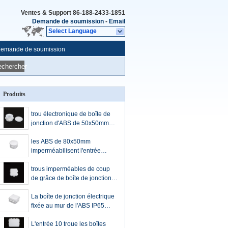
Ventes & Support
86-188-2433-1851
Demande de soumission
-
Email
Select Language
emande de soumission
echercher
Produits
trou électronique de boîte de
jonction d'ABS de 50x50mm
avec la boîte scellée de
bouchon en caoutchouc
les ABS de 80x50mm
antipoussière
imperméabilisent l'entrée
antipoussière de coup de
grâce de boîte de jonction avec
trous imperméables de coup
le bouchon en caoutchouc
de grâce de boîte de jonction
de l'ABS IP65 de 85x85x50mm
avec le bouchon
La boîte de jonction électrique
fixée au mur de l'ABS IP65
100x100x70mm avec des
coups de grâce bouchent
L'entrée 10 troue les boîtes