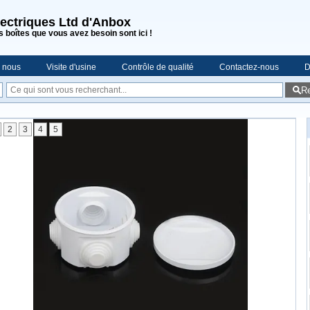
lectriques Ltd d'Anbox
s boîtes que vous avez besoin sont ici !
e nous
Visite d'usine
Contrôle de qualité
Contactez-nous
D
R
2
3
4
5