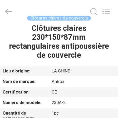
2026
Anbox
Electric
Co.
Ltd,.
Clôtures claires de couvercle
All
Rights
Clôtures claires
MAISON
Reserved.
230*150*87mm
PRODUITS
rectangulaires antipoussière
de couvercle
AU
SUJET
Lieu d'origine:
LA CHINE
DE
Nom de marque:
AnBox
NOUS
Certification:
CE
Numéro de modèle:
230A-2
VISITE
D'USINE
Quantité de
1pc