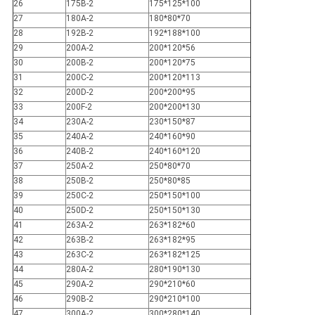
26
175B-2
175*125*100
27
180A-2
180*80*70
28
192B-2
192*188*100
29
200A-2
200*120*56
30
200B-2
200*120*75
31
200C-2
200*120*113
32
200D-2
200*200*95
33
200F-2
200*200*130
34
230A-2
230*150*87
35
240A-2
240*160*90
36
240B-2
240*160*120
37
250A-2
250*80*70
38
250B-2
250*80*85
39
250C-2
250*150*100
40
250D-2
250*150*130
41
263A-2
263*182*60
42
263B-2
263*182*95
43
263C-2
263*182*125
44
280A-2
280*190*130
45
290A-2
290*210*60
46
290B-2
290*210*100
47
300A-2
300*280*140