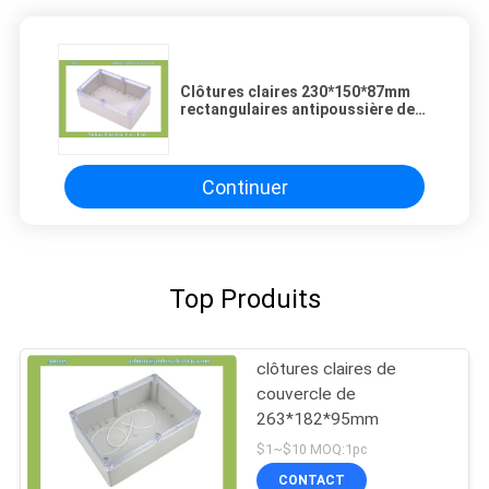
Clôtures claires 230*150*87mm
rectangulaires antipoussière de
couvercle
Continuer
Top Produits
clôtures claires de
couvercle de
263*182*95mm
$1~$10 MOQ:1pc
CONTACT