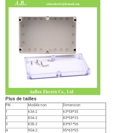
Plus de tailles
P.N
Modèle non.
Dimension
1
63A-2
63*58*35
2
83A-2
83*58*33
3
83B-2
83*81*56
4
95A-2
95*65*55