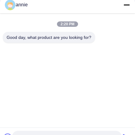
annie
clôtures claires étanches de couvercle d'ABS de
263*182*125mm
2:20 PM
Couvercle clair de la clôture Ip65 de la boîte de jonction de
carte PCB 280*190*130mm
Good day, what product are you looking for?
Catégories populaires
Tous
Boîte De Clôture 
Boîte En Plastique 
D'ABS
Imperméable De 
Clôture
Boîte De Jonction 
Clôtures Claires De 
Électrique En 
Couvercle
Plastique
Clôture En Plastique 
Clôtures En 
De Bâti De Mur
Plastique Articulées
Clôture En Plastique 
Clôtures Tenues 
De Réseau
Dans La Main En 
Plastique