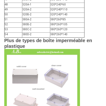
48
320A-1
320*240*60
49
320A-2
320*240*110
50
320B-2
320*240*140
51
380A-2
380*260*85
52
380B-2
380*260*105
53
380C-2
380*260*120
54
380D-2
380*260*140
Plus de types de boîte imperméable en
plastique