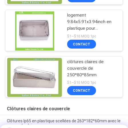
logement
9.84x5.91x3.94inch en
plastique pour
l'électronique
$1~$10 MOQ:1pc
CONTACT
clôtures claires de
couvercle de
250*80*85mm
$1~$10 MOQ:1pc
CONTACT
Clôtures claires de couvercle
Clôtures Ip65 en plastique scellées de 263*182*60mm avec le
couvercle clair