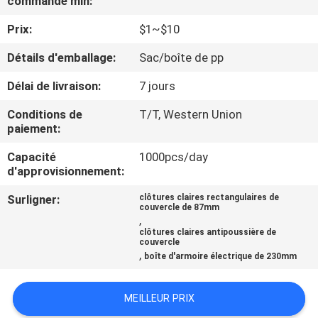
commande min:
Prix:
$1~$10
CONTRÔLE
DE
Détails d'emballage:
Sac/boîte de pp
QUALITÉ
Délai de livraison:
7 jours
Conditions de
T/T, Western Union
CONTACTEZ-
paiement:
NOUS
Capacité
1000pcs/day
d'approvisionnement:
DEMANDEZ
Surligner:
clôtures claires rectangulaires de
couvercle de 87mm
UNE
,
clôtures claires antipoussière de
CITATION
couvercle
,
boîte d'armoire électrique de 230mm
SHOPPING ONLINE
MEILLEUR PRIX